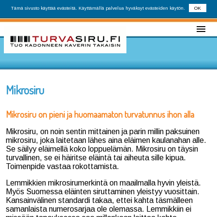
Tämä sivusto käyttää evästeitä. Käyttämällä palvelua hyväksyt evästeiden käytön.
OK
Mikrosiru
Mikrosiru on pieni ja huomaamaton turvatunnus ihon alla
Mikrosiru, on noin sentin mittainen ja parin millin paksuinen
mikrosiru, joka laitetaan lähes aina eläimen kaulanahan alle.
Se säilyy eläimellä koko loppuelämän. Mikrosiru on täysin
turvallinen, se ei häiritse eläintä tai aiheuta sille kipua.
Toimenpide vastaa rokottamista.
Lemmikkien mikrosirumerkintä on maailmalla hyvin yleistä.
Myös Suomessa eläinten siruttaminen yleistyy vuosittain.
Kansainvälinen standardi takaa, ettei kahta täsmälleen
samanlaista numerosarjaa ole olemassa. Lemmikkiin ei