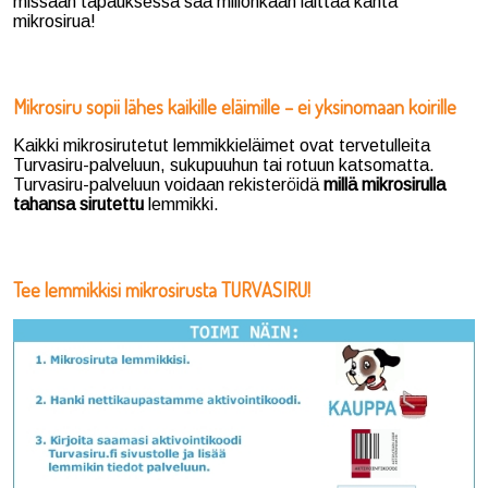
missään tapauksessa saa millonkaan laittaa kahta
mikrosirua!
Mikrosiru sopii lähes kaikille eläimille – ei yksinomaan koirille
Kaikki mikrosirutetut lemmikkieläimet ovat tervetulleita
Turvasiru-palveluun, sukupuuhun tai rotuun katsomatta.
Turvasiru-palveluun voidaan rekisteröidä
millä mikrosirulla
tahansa sirutettu
lemmikki
.
Tee lemmikkisi mikrosirusta TURVASIRU!